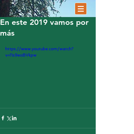
En este 2019 vamos por
más
https://www.youtube.com/watch?
v=l1s9eoBVkpw